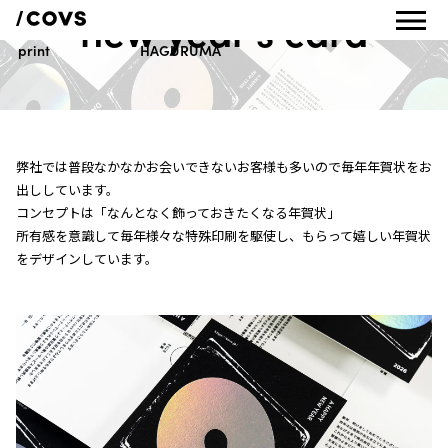
new year’s card
graphic design
yuichi ota
print
HAGURUMA
弊社では普段なかなかお会いできないお客様も多いので毎年年賀状をお
出ししています。
コンセプトは「なんとなく飾っておきたくなる年賀状」
所有感を意識して毎年様々な特殊印刷を駆使し、もらって嬉しい年賀状
をデザインしています。